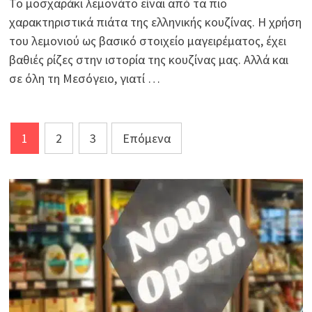
Το μοσχαράκι λεμονάτο είναι από τα πιο
χαρακτηριστικά πιάτα της ελληνικής κουζίνας. Η χρήση
του λεμονιού ως βασικό στοιχείο μαγειρέματος, έχει
βαθιές ρίζες στην ιστορία της κουζίνας μας. Αλλά και
σε όλη τη Μεσόγειο, γιατί …
Σελιδοποίηση
1
2
3
Επόμενα
άρθρων