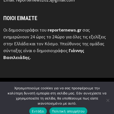
ΠΟΙΟΙ ΕΙΜΑΣΤΕ
Οι δημοσιογράφοι του
reporternews.gr
σας
ενημερώνουν 24 ώρες το 24ώρο για όλες τις εξελίξεις
στην Ελλάδα και τον Κόσμο. Υπεύθυνος της ομάδας
σύνταξης είναι ο δημοσιογράφος
Γιάννης
Βασιλειάδης.
© Reporternews.gr - 2026 | Με επιφύλαξη κάθε νόμιμου
Χρησιμοποιούμε cookies για να σας προσφέρουμε την
δικαιώματος | Design:
Media News Group
καλύτερη δυνατή εμπειρία στη σελίδα μας. Εάν συνεχίσετε να
χρησιμοποιείτε τη σελίδα, θα υποθέσουμε πως είστε
Ποιοι είμαστε
Πολιτική απορρήτου
Διαφήμιση
ικανοποιημένοι με αυτό.
Επικοινωνία
Εντάξει
Πολιτική απορρήτου