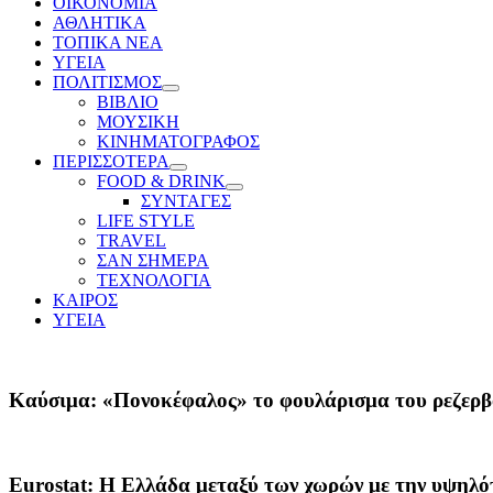
ΟΙΚΟΝΟΜΙΑ
ΑΘΛΗΤΙΚΑ
ΤΟΠΙΚΑ ΝΕΑ
ΥΓΕΙΑ
ΠΟΛΙΤΙΣΜΟΣ
Show
ΒΙΒΛΙΟ
sub
ΜΟΥΣΙΚΗ
menu
ΚΙΝΗΜΑΤΟΓΡΑΦΟΣ
ΠΕΡΙΣΣΟΤΕΡΑ
Show
FOOD & DRINK
sub
Show
ΣΥΝΤΑΓΕΣ
menu
sub
LIFE STYLE
menu
TRAVEL
ΣΑΝ ΣΗΜΕΡΑ
ΤΕΧΝΟΛΟΓΙΑ
ΚΑΙΡΟΣ
ΥΓΕΙΑ
Καύσιμα: «Πονοκέφαλος» το φουλάρισμα του ρεζερβο
Eurostat: Η Ελλάδα μεταξύ των χωρών με την υψηλό