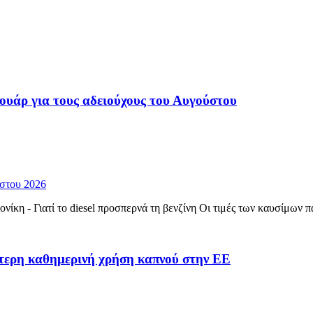
υάρ για τους αδειούχους του Αυγούστου
στου 2026
ονίκη - Γιατί το diesel προσπερνά τη βενζίνη Οι τιμές των καυσίμω
τερη καθημερινή χρήση καπνού στην ΕΕ