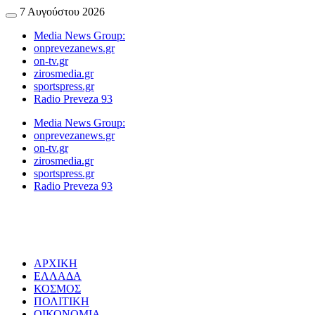
Skip
7 Αυγούστου 2026
Menu
to
Media News Group:
content
onprevezanews.gr
on-tv.gr
zirosmedia.gr
sportspress.gr
Radio Preveza 93
Media News Group:
onprevezanews.gr
on-tv.gr
zirosmedia.gr
sportspress.gr
Radio Preveza 93
ΑΡΧΙΚΗ
ΕΛΛΑΔΑ
ΚΟΣΜΟΣ
ΠΟΛΙΤΙΚΗ
ΟΙΚΟΝΟΜΙΑ