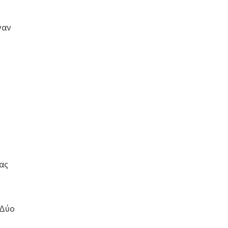
ναν
ας
 Δύο