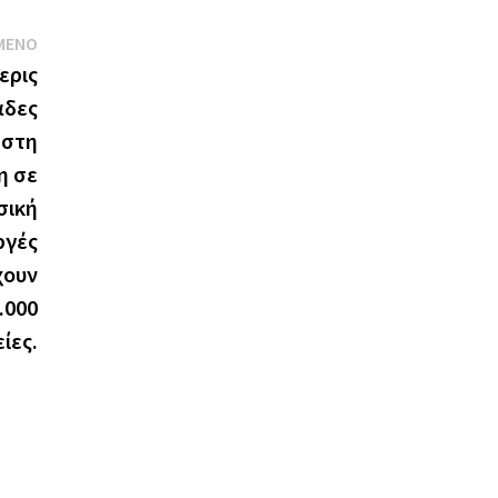
Next
ΜΕΝΟ
post:
ερις
άδες
 στη
η σε
σική
ργές
χουν
.000
ίες.