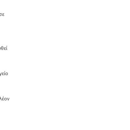
σε
η
υθεί
γείο
πλέον