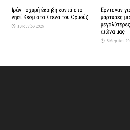
Ιράν: Ισχυρή έκρηξη κοντά στο
Ερντογάν γι
νησί Κεσμ στα Στενά του Ορμούζ
μάρτυρες μι
μεγαλύτερες
10 Ιουνίου 2026
αιώνα μας
6 Μαρτίου 20