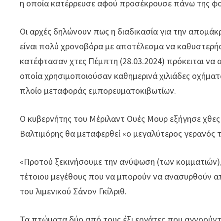
η οποία κατέρρευσε αφού προσέκρουσε πάνω της φο
Οι αρχές δηλώνουν πως η διαδικασία για την απομά
είναι πολύ χρονοβόρα με αποτέλεσμα να καθυστερήσει
κατέφτασαν χτες Πέμπτη (28.03.2024) πρόκειται να α
οποία χρησιμοποιούσαν καθημερινά χιλιάδες οχήματ
πλοίο μεταφοράς εμπορευματοκιβωτίων.
Ο κυβερνήτης του Μέριλαντ Ουές Μουρ εξήγησε χθες
Βαλτιμόρης θα μεταφερθεί «ο μεγαλύτερος γερανός τ
«Προτού ξεκινήσουμε την ανύψωση (των κομματιών),
τέτοιου μεγέθους που να μπορούν να ανασυρθούν απ
του λιμενικού Σάνον Γκίλριθ.
Τα πτώματα δύο από τους έξι εργάτες που αγνοούντ