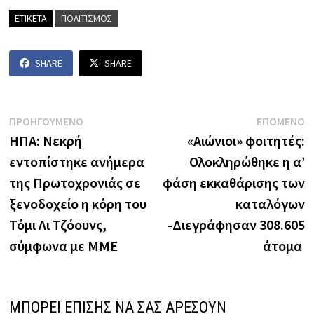
ΕΤΙΚΕΤΑ
ΠΟΛΙΤΙΣΜΟΣ
SHARE
SHARE
Πλοήγηση
Previous
N
ΠΡΟΗΓΟΥΜΕΝΟ
ΕΠΟΜΕΝΟ
post:
p
ΗΠΑ: Νεκρή
«Αιώνιοι» φοιτητές:
άρθρων
εντοπίστηκε ανήμερα
Ολοκληρώθηκε η α’
της Πρωτοχρονιάς σε
φάση εκκαθάρισης των
ξενοδοχείο η κόρη του
καταλόγων
Τόμι Λι Τζόουνς,
-Διεγράφησαν 308.605
σύμφωνα με ΜΜΕ
άτομα
ΜΠΟΡΕΙ ΕΠΙΣΗΣ ΝΑ ΣΑΣ ΑΡΕΣΟΥΝ