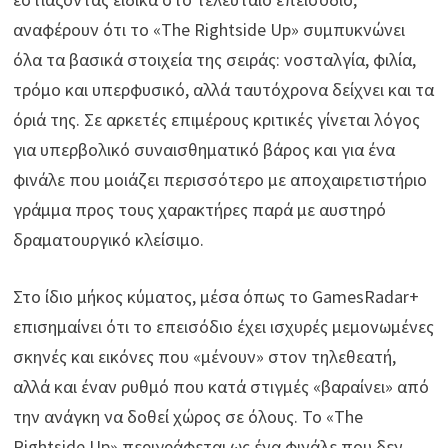
αναφέρουν ότι το «The Rightside Up» συμπυκνώνει
όλα τα βασικά στοιχεία της σειράς: νοσταλγία, φιλία,
τρόμο και υπερφυσικό, αλλά ταυτόχρονα δείχνει και τα
όριά της. Σε αρκετές επιμέρους κριτικές γίνεται λόγος
για υπερβολικό συναισθηματικό βάρος και για ένα
φινάλε που μοιάζει περισσότερο με αποχαιρετιστήριο
γράμμα προς τους χαρακτήρες παρά με αυστηρό
δραματουργικό κλείσιμο.
Στο ίδιο μήκος κύματος, μέσα όπως το GamesRadar+
επισημαίνει ότι το επεισόδιο έχει ισχυρές μεμονωμένες
σκηνές και εικόνες που «μένουν» στον τηλεθεατή,
αλλά και έναν ρυθμό που κατά στιγμές «βαραίνει» από
την ανάγκη να δοθεί χώρος σε όλους. Το «The
Rightside Up» περιγράφεται ως ένα φινάλε που δεν