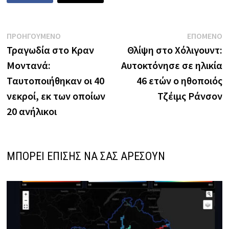
Πλοήγηση
Previous
N
ΠΡΟΗΓΟΥΜΕΝΟ
ΕΠΟΜΕΝΟ
post:
p
Τραγωδία στο Κραν
Θλίψη στο Χόλιγουντ:
άρθρων
Μοντανά:
Αυτοκτόνησε σε ηλικία
Ταυτοποιήθηκαν οι 40
46 ετών ο ηθοποιός
νεκροί, εκ των οποίων
Τζέιμς Ράνσον
20 ανήλικοι
ΜΠΟΡΕΙ ΕΠΙΣΗΣ ΝΑ ΣΑΣ ΑΡΕΣΟΥΝ