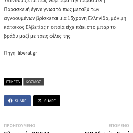
Υπενθυμίζεται πως νωρίτερα την περασμένη
Παρασκευή έγινε γνωστό πως μεταξύ των
αγνοουμένων βρίσκεται μια 15χρονη Ελληνίδα, μόνιμη
κάτοικος Ελβετίας η οποία είχε πάει στο μπαρ το
βράδυ μαζί με τρεις φίλες της.
Πηγη: liberal.gr
ΕΤΙΚΕΤΑ
ΚΟΣΜΟΣ
SHARE
SHARE
Πλοήγηση
Previous
N
ΠΡΟΗΓΟΥΜΕΝΟ
ΕΠΟΜΕΝΟ
post:
p