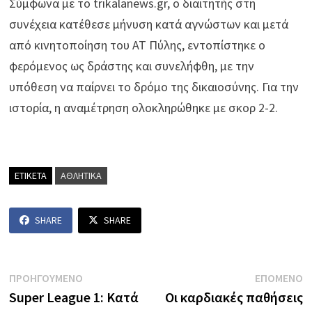
Σύμφωνα με το trikalanews.gr, ο διαιτητής στη
συνέχεια κατέθεσε μήνυση κατά αγνώστων και μετά
από κινητοποίηση του ΑΤ Πύλης, εντοπίστηκε ο
φερόμενος ως δράστης και συνελήφθη, με την
υπόθεση να παίρνει το δρόμο της δικαιοσύνης. Για την
ιστορία, η αναμέτρηση ολοκληρώθηκε με σκορ 2-2.
ΕΤΙΚΕΤΑ
ΑΘΛΗΤΙΚΑ
SHARE
SHARE
Πλοήγηση
Previous
N
ΠΡΟΗΓΟΥΜΕΝΟ
ΕΠΟΜΕΝΟ
post:
p
Super League 1: Κατά
Οι καρδιακές παθήσεις
άρθρων