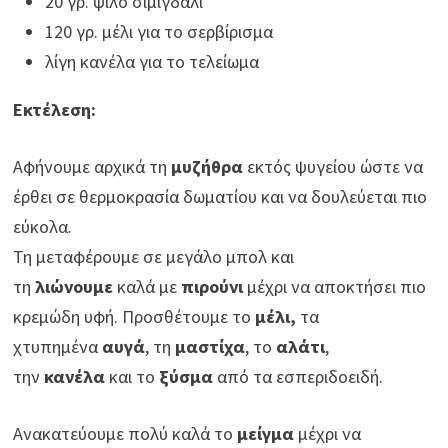
20 γρ. ψιλό σιμιγδάλι
120 γρ. μέλι για το σερβίρισμα
λίγη κανέλα για το τελείωμα
Εκτέλεση:
Αφήνουμε αρχικά τη
μυζήθρα
εκτός ψυγείου ώστε να
έρθει σε θερμοκρασία δωματίου και να δουλεύεται πιο
εύκολα.
Τη μεταφέρουμε σε μεγάλο μπολ και
τη
λιώνουμε
καλά με
πιρούνι
μέχρι να αποκτήσει πιο
κρεμώδη υφή. Προσθέτουμε το
μέλι,
τα
χτυπημένα
αυγά
, τη
μαστίχα
, το
αλάτι
,
την
κανέλα
και το
ξύσμα
από τα εσπεριδοειδή.
Ανακατεύουμε πολύ καλά το
μείγμα
μέχρι να