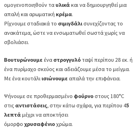
ομογενοποιηθούν τα
υλικά
και να δημιουργηθεί μια
απαλή και αρωματική
κρέμα
.
Ρίχνουμε σταδιακά το
σιμιγδάλι
συνεχίζοντας το
ανακάτεμα, ώστε να ενσωματωθεί σωστά χωρίς να
σβολιάσει.
Βουτυρώνουμε
ένα
στρογγυλό
ταψί περίπου 28 εκ. ή
ένα πυρίμαχο σκεύος και αδειάζουμε μέσα το μείγμα.
Με ένα κουτάλι
ισιώνουμε
απαλά την επιφάνεια.
Ψήνουμε σε προθερμασμένο
φούρνο
στους 180°C
στις
αντιστάσεις
, στην κάτω σχάρα, για περίπου 4
5
λεπτά
μέχρι να αποκτήσει
όμορφο
χρυσαφένιο
χρώμα.