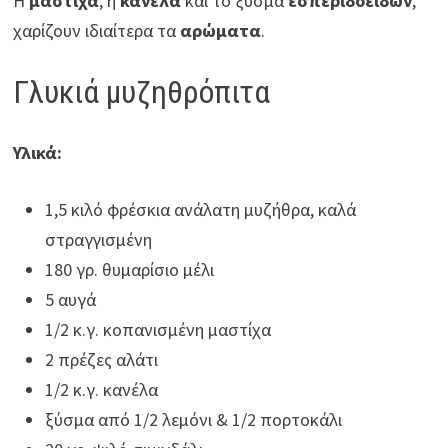
Η
μαστίχα
, η
κανέλα
και το ξύσμα
εσπεριδοειδών
,
χαρίζουν ιδιαίτερα τα
αρώματα
.
Γλυκιά μυζηθρόπιτα
Υλικά:
1,5 κιλό φρέσκια ανάλατη μυζήθρα, καλά
στραγγισμένη
180 γρ. θυμαρίσιο μέλι
5 αυγά
1/2 κ.γ. κοπανισμένη μαστίχα
2 πρέζες αλάτι
1/2 κ.γ. κανέλα
ξύσμα από 1/2 λεμόνι & 1/2 πορτοκάλι