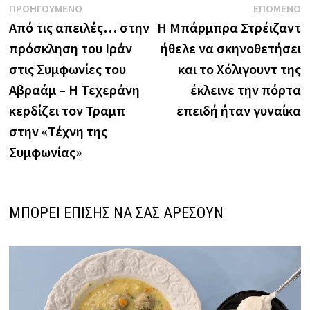
Πλοήγηση
Previous
N
ΠΡΟΗΓΟΥΜΕΝΟ
ΕΠΟΜΕΝΟ
post:
p
Από τις απειλές… στην
Η Μπάρμπρα Στρέιζαντ
άρθρων
πρόσκληση του Ιράν
ήθελε να σκηνοθετήσει
στις Συμφωνίες του
και το Χόλιγουντ της
Αβραάμ – Η Τεχεράνη
έκλεινε την πόρτα
κερδίζει τον Τραμπ
επειδή ήταν γυναίκα
στην «Τέχνη της
Συμφωνίας»
ΜΠΟΡΕΙ ΕΠΙΣΗΣ ΝΑ ΣΑΣ ΑΡΕΣΟΥΝ