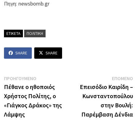
Πηγη: newsbomb.gr
ΕΤΙΚΕΤΑ
ΠΟΛΙΤΙΚΗ
SHARE
SHARE
Πλοήγηση
Previous
N
ΠΡΟΗΓΟΥΜΕΝΟ
ΕΠΟΜΕΝΟ
post:
p
Πέθανε ο ηθοποιός
Επεισόδιο Καιρίδη –
άρθρων
Χρήστος Πολίτης, ο
Κωνσταντοπούλου
«Γιάγκος Δράκος» της
στην Βουλή:
Λάμψης
Παρέμβαση Δένδια