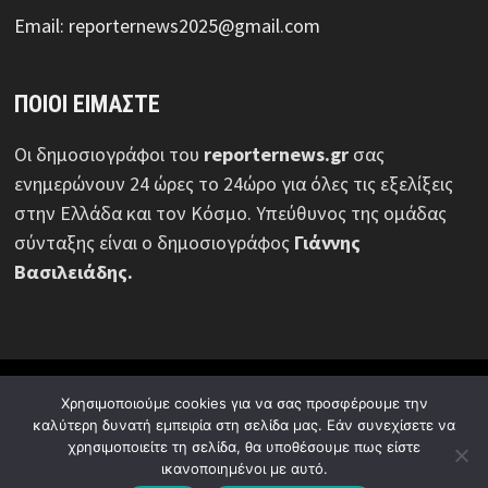
Email: reporternews2025@gmail.com
ΠΟΙΟΙ ΕΙΜΑΣΤΕ
Οι δημοσιογράφοι του
reporternews.gr
σας
ενημερώνουν 24 ώρες το 24ώρο για όλες τις εξελίξεις
στην Ελλάδα και τον Κόσμο. Υπεύθυνος της ομάδας
σύνταξης είναι ο δημοσιογράφος
Γιάννης
Βασιλειάδης.
© Reporternews.gr - 2026 | Με επιφύλαξη κάθε νόμιμου
Χρησιμοποιούμε cookies για να σας προσφέρουμε την
δικαιώματος | Design:
Media News Group
καλύτερη δυνατή εμπειρία στη σελίδα μας. Εάν συνεχίσετε να
χρησιμοποιείτε τη σελίδα, θα υποθέσουμε πως είστε
Ποιοι είμαστε
Πολιτική απορρήτου
Διαφήμιση
ικανοποιημένοι με αυτό.