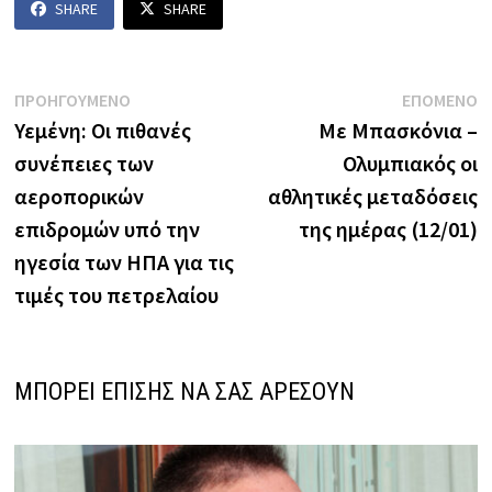
SHARE
SHARE
Πλοήγηση
Previous
N
ΠΡΟΗΓΟΥΜΕΝΟ
ΕΠΟΜΕΝΟ
post:
p
Υεμένη: Οι πιθανές
Με Μπασκόνια –
άρθρων
συνέπειες των
Ολυμπιακός οι
αεροπορικών
αθλητικές μεταδόσεις
επιδρομών υπό την
της ημέρας (12/01)
ηγεσία των ΗΠΑ για τις
τιμές του πετρελαίου
ΜΠΟΡΕΙ ΕΠΙΣΗΣ ΝΑ ΣΑΣ ΑΡΕΣΟΥΝ