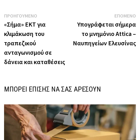
Πλοήγηση
Previous
N
ΠΡΟΗΓΟΥΜΕΝΟ
ΕΠΟΜΕΝΟ
post:
p
«Σήμα» ΕΚΤ για
Υπογράφεται σήμερα
άρθρων
κλιμάκωση του
το μνημόνιο Attica –
τραπεζικού
Ναυπηγείων Ελευσίνας
ανταγωνισμού σε
δάνεια και καταθέσεις
ΜΠΟΡΕΙ ΕΠΙΣΗΣ ΝΑ ΣΑΣ ΑΡΕΣΟΥΝ