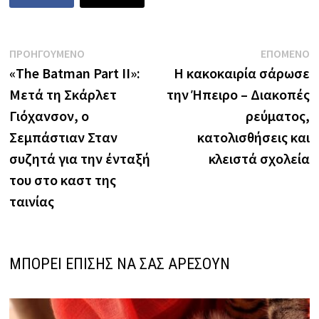
Πλοήγηση
Previous
N
ΠΡΟΗΓΟΥΜΕΝΟ
ΕΠΟΜΕΝΟ
post:
p
«The Batman Part II»:
Η κακοκαιρία σάρωσε
άρθρων
Μετά τη Σκάρλετ
την Ήπειρο – Διακοπές
Γιόχανσον, ο
ρεύματος,
Σεμπάστιαν Σταν
κατολισθήσεις και
συζητά για την ένταξή
κλειστά σχολεία
του στο καστ της
ταινίας
ΜΠΟΡΕΙ ΕΠΙΣΗΣ ΝΑ ΣΑΣ ΑΡΕΣΟΥΝ