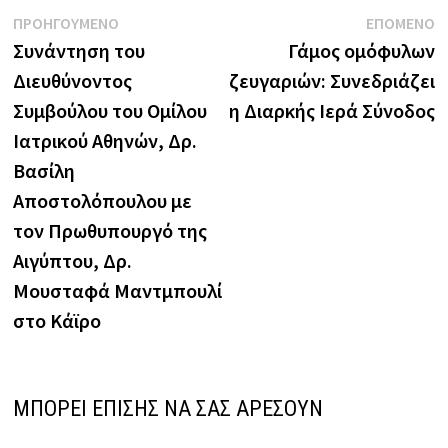
Πλοήγηση
Previous
N
ΠΡΟΗΓΟΥΜΕΝΟ
ΕΠΟΜΕΝΟ
post:
p
Συνάντηση του
Γάμος ομόφυλων
άρθρων
Διευθύνοντος
ζευγαριών: Συνεδριάζει
Συμβούλου του Ομίλου
η Διαρκής Ιερά Σύνοδος
Ιατρικού Αθηνών, Δρ.
Βασίλη
Αποστολόπουλου με
τον Πρωθυπουργό της
Αιγύπτου, Δρ.
Μουσταφά Μαντμπουλί
στο Κάϊρο
ΜΠΟΡΕΙ ΕΠΙΣΗΣ ΝΑ ΣΑΣ ΑΡΕΣΟΥΝ