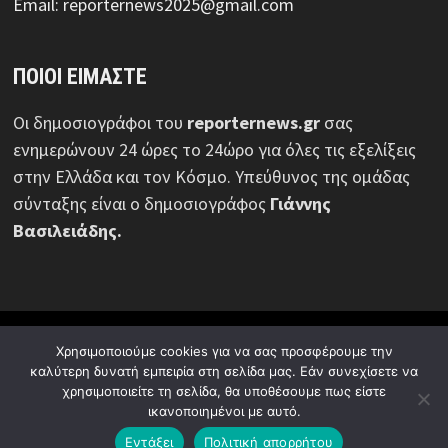
Email: reporternews2025@gmail.com
ΠΟΙΟΙ ΕΙΜΑΣΤΕ
Οι δημοσιογράφοι του
reporternews.gr
σας
ενημερώνουν 24 ώρες το 24ώρο για όλες τις εξελίξεις
στην Ελλάδα και τον Κόσμο. Υπεύθυνος της ομάδας
σύνταξης είναι ο δημοσιογράφος
Γιάννης
Βασιλειάδης.
© Reporternews.gr - 2026 | Με επιφύλαξη κάθε νόμιμου
Χρησιμοποιούμε cookies για να σας προσφέρουμε την
δικαιώματος | Design:
Media News Group
καλύτερη δυνατή εμπειρία στη σελίδα μας. Εάν συνεχίσετε να
χρησιμοποιείτε τη σελίδα, θα υποθέσουμε πως είστε
Ποιοι είμαστε
Πολιτική απορρήτου
Διαφήμιση
ικανοποιημένοι με αυτό.
Επικοινωνία
Εντάξει
Πολιτική απορρήτου