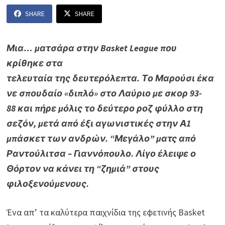
SHARE
SHARE
Μια… ματσάρα στην
Basket League
που
κρίθηκε
στα
τελευταία
της
δευτερόλεπτα.
Τ
ο Μαρούσι έκα
νε σπουδαίο «διπλό» στο Λαύριο με σκορ 93-
88
και πήρε μόλις το
δεύτερο ροζ φύλλο στη
σεζόν,
μετά από έξι αγωνιστικές στην Α1
μπάσκετ των ανδρών.
“Μεγάλο” ματς από
Ραντούλιτσα – Γιαννόπουλο. Λίγο έλειψε ο
Θόρτον να κάνει τη “ζημιά” στους
φιλοξενούμενους.
Ένα απ’ τα καλύτερα παιχνίδια της εφετινής Basket