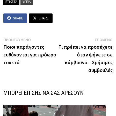
ΕΤΙΚΕΤΑ
ΥΓΕΙΑ
SHARE
SHARE
Πλοήγηση
Previous
N
ΠΡΟΗΓΟΥΜΕΝΟ
ΕΠΟΜΕΝΟ
post:
p
Ποιοι παράγοντες
Τι πρέπει να προσέχετε
άρθρων
ευθύνονται για πρόωρο
όταν ψήνετε σε
τοκετό
κάρβουνο – Χρήσιμες
συμβουλές
ΜΠΟΡΕΙ ΕΠΙΣΗΣ ΝΑ ΣΑΣ ΑΡΕΣΟΥΝ