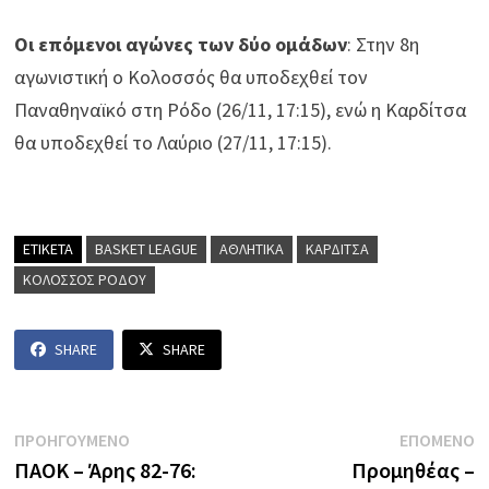
Οι επόμενοι αγώνες των δύο ομάδων
: Στην 8η
αγωνιστική ο Κολοσσός θα υποδεχθεί τον
Παναθηναϊκό στη Ρόδο (26/11, 17:15), ενώ η Καρδίτσα
θα υποδεχθεί το Λαύριο (27/11, 17:15).
ΕΤΙΚΕΤΑ
BASKET LEAGUE
ΑΘΛΗΤΙΚΑ
ΚΑΡΔΙΤΣΑ
ΚΟΛΟΣΣΟΣ ΡΟΔΟΥ
SHARE
SHARE
Πλοήγηση
Previous
N
ΠΡΟΗΓΟΥΜΕΝΟ
ΕΠΟΜΕΝΟ
post:
p
ΠΑΟΚ – Άρης 82-76:
Προμηθέας –
άρθρων