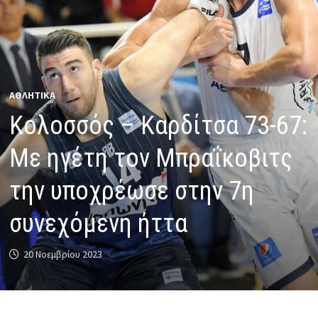
ΑΘΛΗΤΙΚΑ
Κολοσσός – Καρδίτσα 73-67:
Με ηγέτη τον Μπραΐκοβιτς
την υποχρέωσε στην 7η
συνεχόμενη ήττα
20 Νοεμβρίου 2023