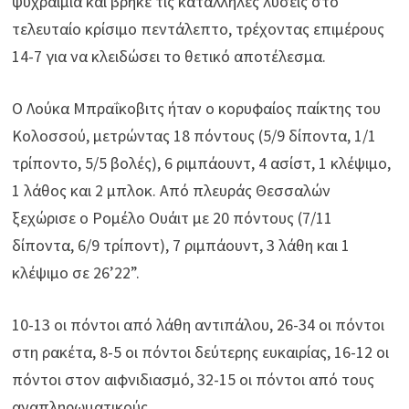
ψυχραιμία και βρήκε τις κατάλληλες λύσεις στο
τελευταίο κρίσιμο πεντάλεπτο, τρέχοντας επιμέρους
14-7 για να κλειδώσει το θετικό αποτέλεσμα.
Ο Λούκα Μπραΐκοβιτς ήταν ο κορυφαίος παίκτης του
Κολοσσού, μετρώντας 18 πόντους (5/9 δίποντα, 1/1
τρίποντο, 5/5 βολές), 6 ριμπάουντ, 4 ασίστ, 1 κλέψιμο,
1 λάθος και 2 μπλοκ. Από πλευράς Θεσσαλών
ξεχώρισε ο Ρομέλο Ουάιτ με 20 πόντους (7/11
δίποντα, 6/9 τρίποντ), 7 ριμπάουντ, 3 λάθη και 1
κλέψιμο σε 26’22”.
10-13 οι πόντοι από λάθη αντιπάλου, 26-34 οι πόντοι
στη ρακέτα, 8-5 οι πόντοι δεύτερης ευκαιρίας, 16-12 οι
πόντοι στον αιφνιδιασμό, 32-15 οι πόντοι από τους
αναπληρωματικούς.