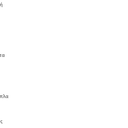
κή
τα
ίπλα
ές