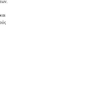
εων.
και
μούς