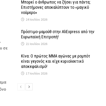
Μπορεί ο άνθρωπος να ζήσει για πάντα;
Επιστήμονες αποκαλύπτουν το «μαγικό
νούμερο»
24 Ιουλίου 2026
Πρόστιμο-μαμούθ στην AliExpress από την
Ευρωπαϊκή Επιτροπή!
,
21 Ιουλίου 2026
ου σε
Κίνα: Ο πρώτος MMA αγώνας με ρομπότ
είναι γεγονός και είχε κυριολεκτικό
αποκεφαλισμό!
17 Ιουλίου 2026
ρεμα
μόνο