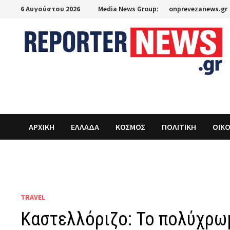
Skip
6 Αυγούστου 2026
Media News Group:
onprevezanews.gr
to
content
ΑΡΧΙΚΗ
ΕΛΛΑΔΑ
ΚΟΣΜΟΣ
ΠΟΛΙΤΙΚΗ
ΟΙΚ
TRAVEL
Καστελλόριζο: Το πολύχρωμ