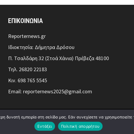
ΕΠΙΚΟΙΝΩΝΙΑ
Reporternews.gr
Ιδιοκτησία: Δήμητρα Δρόσου
Π. Τσαλδάρη 32 (Στοά Χάνια) Πρέβεζα 48100
Τηλ. 26820 22183
Κιν. 698 765 5545
Email: reporternews2025@gmail.com
η δυνατή εμπειρία στη σελίδα μας. Εάν συνεχίσετε να χρησιμοποιείτε 
καιώματος | Design:
Media News
Ποιοι είμαστ
Εντάξει
Πολιτική απορρήτου