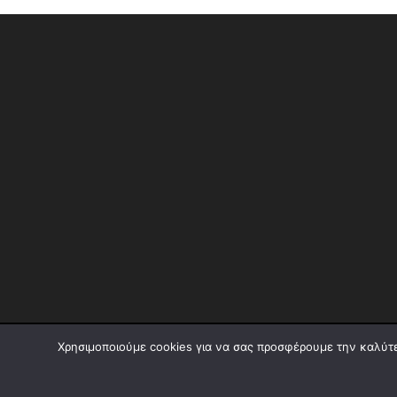
Χρησιμοποιούμε cookies για να σας προσφέρουμε την καλύτερ
© Reporternews.gr - 2026 | Με επιφύλαξη κάθε νόμιμου δι
Group