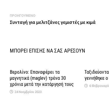
Πλοήγηση
Previous
ΠΡΟΗΓΟΥΜΕΝΟ
post:
Συνταγή για μελιτζάνες γεμιστές με κιμά
άρθρων
ΜΠΟΡΕΙ ΕΠΙΣΗΣ ΝΑ ΣΑΣ ΑΡΕΣΟΥΝ
Βερολίνο: Επαναφέρει τα
Ταξιδεύοντα
μαγνητικά (maglev) τρένα 30
γεννήθηκε ο
χρόνια μετά την κατάργησή τους
6 Φεβρουαρί
24 Νοεμβρίου 2023