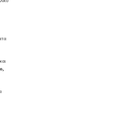
λικό
ατα
και
ο,
α