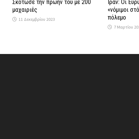
Σκότωσε την πρώην του με 200
Ιράν: Οι Ευρ
μαχαιριές
«νόμιμοι στ
πόλεμο
11 Δεκεμβρίου 2023
7 Μαρτίου 20