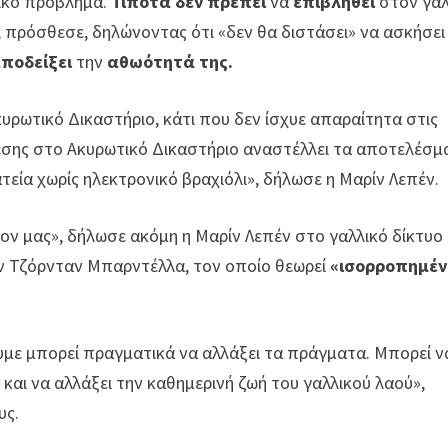
ικό πρόβλημα.
Τίποτα δεν πρέπει
να
επιβληθεί
στον γαλ
», πρόσθεσε, δηλώνοντας ότι «δεν θα διστάσει» να ασκήσει
ποδείξει
την
αθωότητά της.
ρωτικό Δικαστήριο, κάτι που δεν ίσχυε απαραίτητα στις
φεσης στο Ακυρωτικό Δικαστήριο αναστέλλει τα αποτελέσμ
εία χωρίς ηλεκτρονικό βραχιόλι», δήλωσε η Μαρίν Λεπέν.
ίον μας», δήλωσε ακόμη η Μαρίν Λεπέν στο γαλλικό δίκτυο 
ν Τζόρνταν Μπαρντέλλα, τον οποίο θεωρεί
«ισορροπημέν
υμε μπορεί πραγματικά να αλλάξει τα πράγματα. Μπορεί ν
και να αλλάξει την καθημερινή ζωή του γαλλικού λαού»,
υς.