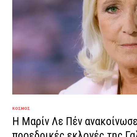
ΚΟΣΜΟΣ
Η Μαρίν Λε Πέν ανακοίνωσε
προεδρικές εκλογές της Γα