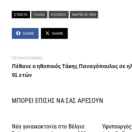
ΕΤΙΚΕΤΑ
ΓΑΛΛΙΑ
ΚΟΣΜΟΣ
ΜΑΡΙΝ ΛΕ ΠΕΝ
SHARE
SHARE
Πλοήγηση
Previous
ΠΡΟΗΓΟΥΜΕΝΟ
post:
Πέθανε ο ηθοποιός Τάκης Παναγόπουλος σε ηλ
άρθρων
91 ετών
ΜΠΟΡΕΙ ΕΠΙΣΗΣ ΝΑ ΣΑΣ ΑΡΕΣΟΥΝ
Νέα γυναικοκτονία στο Βέλγιο:
Υφυπουργός