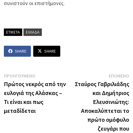
συνιστούν οι επιστήμονες.
ΕΤΙΚΕΤΑ
ΕΛΛΑΔΑ
SHARE
SHARE
Πλοήγηση
Previous
N
ΠΡΟΗΓΟΥΜΕΝΟ
ΕΠΟΜΕΝΟ
post:
p
Πρώτος νεκρός από την
Σταύρος Γαβριλιάδης
άρθρων
ευλογιά της Αλάσκας –
και Δημήτριος
Τι είναι και πως
Ελευσινιώτης:
μεταδίδεται
Αποκαλύπτεται το
πρώτο ομόφυλο
ζευγάρι που