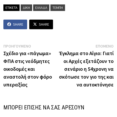
ΕΤΙΚΕΤΑ
ΔΙΚΗ
ΕΛΛΑΔΑ
ΤΕΜΠΗ
SHARE
SHARE
Πλοήγηση
Previous
N
ΠΡΟΗΓΟΥΜΕΝΟ
ΕΠΟΜΕΝΟ
post:
p
Σχέδιο για «πάγωμα»
Έγκλημα στο Αίγιο: Γιατί
άρθρων
ΦΠΑ στις νεόδμητες
οι Αρχές εξετάζουν το
οικοδομές και
σενάριο η 54χρονη να
αναστολή στον φόρο
σκότωσε τον γιο της και
υπεραξίας
να αυτοκτόνησε
ΜΠΟΡΕΙ ΕΠΙΣΗΣ ΝΑ ΣΑΣ ΑΡΕΣΟΥΝ