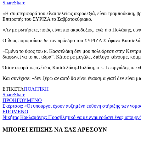
Share
Share
«Η συμπεριφορά του είναι τελείως ακροδεξιά, είναι τραμπούκικη, 
Επιτροπής του ΣΥΡΙΖΑ το Σαββατοκύριακο.
«Αν με ρωτήσετε, ποιός είναι πιο ακροδεξιός, εγώ ή ο Πολάκης, είν
Ο ίδιος παρομοίασε δε τον πρόεδρο του ΣΥΡΙΖΑ Στέφανο Κασσελάκ
«Εμένα το ύφος του κ. Κασσελάκη δεν μου πολυάρεσε στην Κεντρική
διαφωνεί να το πει τώρα”. Κάτσε ρε μεγάλε, διάλογο κάνουμε, κόμμ
Όσον αφορά τις σχέσεις Κασσελάκη-Πολάκη, ο κ. Γεωργιάδης υπενθύ
Και συνέχισε: «δεν ξέρω αν αυτό θα είναι έναυσμα γιατί δεν είναι μ
ΕΤΙΚΕΤΑ
ΠΟΛΙΤΙΚΗ
Share
Share
Πλοήγηση
Previous
ΠΡΟΗΓΟΥΜΕΝΟ
post:
Σκέρτσος: «Οι υπουργοί έχουν αυξημένη ευθύνη στήριξης των νομο
άρθρων
Next
ΕΠΟΜΕΝΟ
post:
Νικήτας Κακλαμάνης: Προσβλητικό να με ενημερώσει ένας υπουργό
ΜΠΟΡΕΙ ΕΠΙΣΗΣ ΝΑ ΣΑΣ ΑΡΕΣΟΥΝ