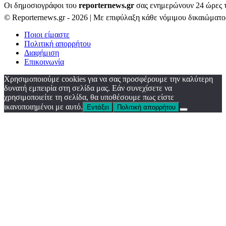
Οι δημοσιογράφοι του
reporternews.gr
σας ενημερώνουν 24 ώρες το
© Reporternews.gr - 2026 | Με επιφύλαξη κάθε νόμιμου δικαιώματο
Ποιοι είμαστε
Πολιτική απορρήτου
Διαφήμιση
Επικοινωνία
Χρησιμοποιούμε cookies για να σας προσφέρουμε την καλύτερη
δυνατή εμπειρία στη σελίδα μας. Εάν συνεχίσετε να
χρησιμοποιείτε τη σελίδα, θα υποθέσουμε πως είστε
ικανοποιημένοι με αυτό.
Εντάξει
Πολιτική απορρήτου