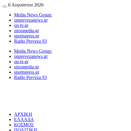
Skip
6 Αυγούστου 2026
Menu
to
Media News Group:
content
onprevezanews.gr
on-tv.gr
zirosmedia.gr
sportspress.gr
Radio Preveza 93
Media News Group:
onprevezanews.gr
on-tv.gr
zirosmedia.gr
sportspress.gr
Radio Preveza 93
ΑΡΧΙΚΗ
ΕΛΛΑΔΑ
ΚΟΣΜΟΣ
ΠΟΛΙΤΙΚΗ