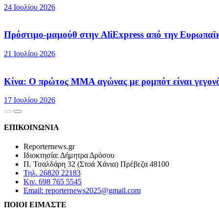
24 Ιουλίου 2026
Πρόστιμο-μαμούθ στην AliExpress από την Ευρωπαϊ
21 Ιουλίου 2026
Κίνα: Ο πρώτος MMA αγώνας με ρομπότ είναι γεγονό
17 Ιουλίου 2026
ΕΠΙΚΟΙΝΩΝΙΑ
Reporternews.gr
Ιδιοκτησία: Δήμητρα Δρόσου
Π. Τσαλδάρη 32 (Στοά Χάνια) Πρέβεζα 48100
Τηλ. 26820 22183
Κιν. 698 765 5545
Email: reporternews2025@gmail.com
ΠΟΙΟΙ ΕΙΜΑΣΤΕ