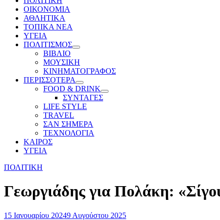
ΠΟΛΙΤΙΚΗ
ΟΙΚΟΝΟΜΙΑ
ΑΘΛΗΤΙΚΑ
ΤΟΠΙΚΑ ΝΕΑ
ΥΓΕΙΑ
ΠΟΛΙΤΙΣΜΟΣ
Show
ΒΙΒΛΙΟ
sub
ΜΟΥΣΙΚΗ
menu
ΚΙΝΗΜΑΤΟΓΡΑΦΟΣ
ΠΕΡΙΣΣΟΤΕΡΑ
Show
FOOD & DRINK
sub
Show
ΣΥΝΤΑΓΕΣ
menu
sub
LIFE STYLE
menu
TRAVEL
ΣΑΝ ΣΗΜΕΡΑ
ΤΕΧΝΟΛΟΓΙΑ
ΚΑΙΡΟΣ
ΥΓΕΙΑ
ΠΟΛΙΤΙΚΗ
Γεωργιάδης για Πολάκη: «Σίγουρ
15 Ιανουαρίου 2024
9 Αυγούστου 2025