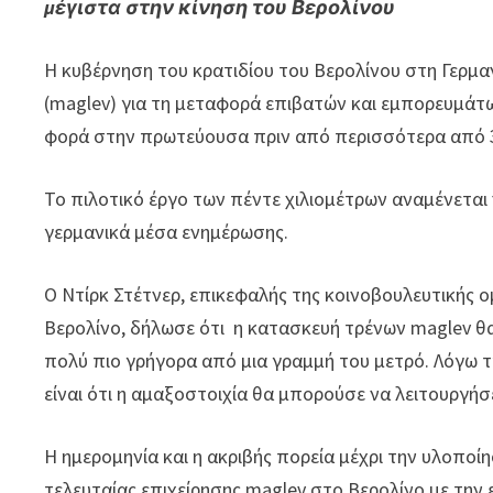
μέγιστα στην κίνηση του Βερολίνου
Η κυβέρνηση του κρατιδίου του Βερολίνου στη Γερμαν
(maglev) για τη μεταφορά επιβατών και εμπορευμάτ
φορά στην πρωτεύουσα πριν από περισσότερα από 3
Το πιλοτικό έργο των πέντε χιλιομέτρων αναμένεται
γερμανικά μέσα ενημέρωσης.
Ο Ντίρκ Στέτνερ, επικεφαλής της κοινοβουλευτικής 
Βερολίνο, δήλωσε ότι η κατασκευή τρένων maglev θ
πολύ πιο γρήγορα από μια γραμμή του μετρό. Λόγω τ
είναι ότι η αμαξοστοιχία θα μπορούσε να λειτουργήσ
Η ημερομηνία και η ακριβής πορεία μέχρι την υλοπο
τελευταίας επιχείρησης maglev στο Βερολίνο με την 