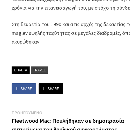
χρόνια για την επανεισαγωγή του, με στόχο τη σύν
Στη δεκαετία του 1990 και στις αρχές της δεκαετίας 
maglev υψηλής ταχύτητας σε μεγάλες διαδρομές, όπ
ακυρώθηκαν.
ΕΤΙΚΕΤΑ
TRAVEL
SHARE
SHARE
Πλοήγηση
Previous
ΠΡΟΗΓΟΥΜΕΝΟ
post:
Fleetwood Mac: Πουλήθηκαν σε δημοπρασία
άρθρων
αντικείμενα του θρυλικού συγκροτήματος –