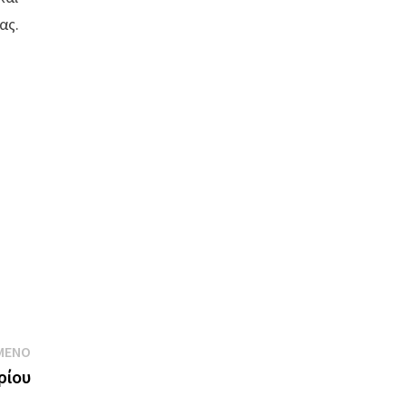
ας.
ς
Next
ΜΕΝΟ
post:
ρίου