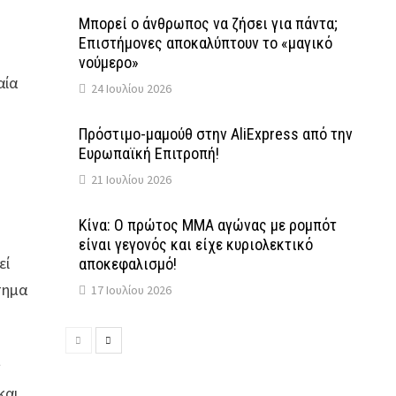
Μπορεί ο άνθρωπος να ζήσει για πάντα;
Επιστήμονες αποκαλύπτουν το «μαγικό
νούμερο»
αία
24 Ιουλίου 2026
Πρόστιμο-μαμούθ στην AliExpress από την
Ευρωπαϊκή Επιτροπή!
21 Ιουλίου 2026
Κίνα: Ο πρώτος MMA αγώνας με ρομπότ
είναι γεγονός και είχε κυριολεκτικό
εί
αποκεφαλισμό!
τημα
17 Ιουλίου 2026
ς
και