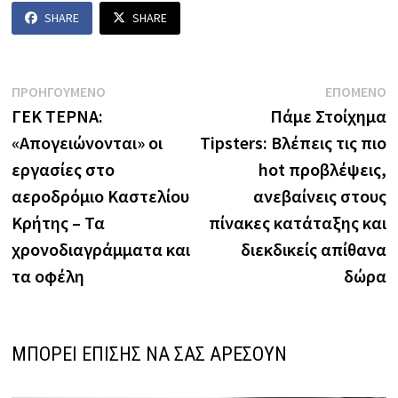
SHARE
SHARE
Πλοήγηση
Previous
N
ΠΡΟΗΓΟΥΜΕΝΟ
ΕΠΟΜΕΝΟ
post:
p
ΓΕΚ ΤΕΡΝΑ:
Πάμε Στοίχημα
άρθρων
«Απογειώνονται» οι
Tipsters: Βλέπεις τις πιο
εργασίες στο
hot προβλέψεις,
αεροδρόμιο Καστελίου
ανεβαίνεις στους
Κρήτης – Τα
πίνακες κατάταξης και
χρονοδιαγράμματα και
διεκδικείς απίθανα
τα οφέλη
δώρα
ΜΠΟΡΕΙ ΕΠΙΣΗΣ ΝΑ ΣΑΣ ΑΡΕΣΟΥΝ