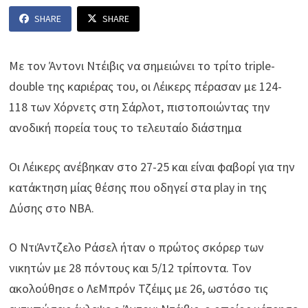
SHARE
SHARE
Με τον Άντονι Ντέιβις να σημειώνει το τρίτο triple-
double της καριέρας του, οι Λέικερς πέρασαν με 124-
118 των Χόρνετς στη Σάρλοτ, πιστοποιώντας την
ανοδική πορεία τους το τελευταίο διάστημα
Οι Λέικερς ανέβηκαν στο 27-25 και είναι φαβορί για την
κατάκτηση μίας θέσης που οδηγεί στα play in της
Δύσης στο NBA.
Ο ΝτιΆντζελο Ράσελ ήταν ο πρώτος σκόρερ των
νικητών με 28 πόντους και 5/12 τρίποντα. Τον
ακολούθησε ο ΛεΜπρόν Τζέιμς με 26, ωστόσο τις