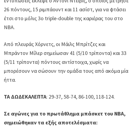
εντυπώσεις έκλεψε ο Άντονι Ντέιβις, ο οποίος μέτρησε
26 πόντους, 15 ριμπάουντ και 11 ασίστ, για να φτάσει
έτσι στο μόλις 3ο triple-double της καριέρας του στο
NBA.
Από πλευράς Χόρνετς, οι Μάιλς Μπρίτζες και
Μπράντον Μίλερ σημείωσαν 41 (5/10 τρίποντα) και 33
(5/11 τρίποντα) πόντους αντίστοιχα, χωρίς να
μπορέσουν να σώσουν την ομάδα τους από ακόμα μία
ήττα.
ΤΑ ΔΩΔΕΚΑΛΕΠΤΑ
: 29-37, 58-74, 86-100, 118-124.
Σε αγώνες για το πρωτάθλημα μπάσκετ του ΝΒΑ,
σημειώθηκαν τα εξής αποτελέσματα: