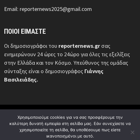
Email: reporternews2025@gmail.com
ΠΟΙΟΙ ΕΙΜΑΣΤΕ
Οι δημοσιογράφοι του
reporternews.gr
σας
ενημερώνουν 24 ώρες το 24ώρο για όλες τις εξελίξεις
στην Ελλάδα και τον Κόσμο. Υπεύθυνος της ομάδας
σύνταξης είναι ο δημοσιογράφος
Γιάννης
Βασιλειάδης.
© Reporternews.gr - 2026 | Με επιφύλαξη κάθε νόμιμου
Χρησιμοποιούμε cookies για να σας προσφέρουμε την
δικαιώματος | Design:
Media News Group
καλύτερη δυνατή εμπειρία στη σελίδα μας. Εάν συνεχίσετε να
χρησιμοποιείτε τη σελίδα, θα υποθέσουμε πως είστε
Ποιοι είμαστε
Πολιτική απορρήτου
Διαφήμιση
ικανοποιημένοι με αυτό.